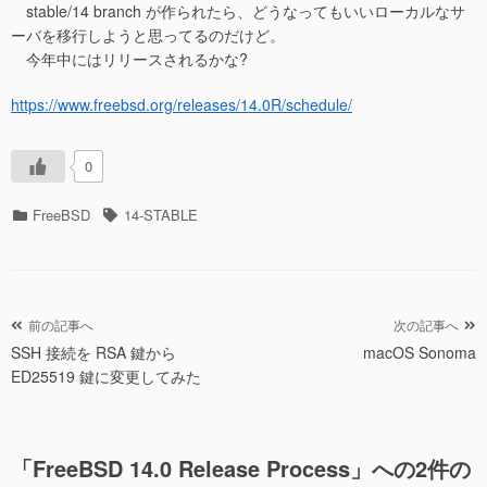
stable/14 branch が作られたら、どうなってもいいローカルなサ
ーバを移行しようと思ってるのだけど。
今年中にはリリースされるかな?
https://www.freebsd.org/releases/14.0R/schedule/
0
カ
タ
FreeBSD
14-STABLE
テ
グ
ゴ
リ
ー
投
前の記事へ
次の記事へ
SSH 接続を RSA 鍵から
macOS Sonoma
稿
ED25519 鍵に変更してみた
ナ
ビ
ゲ
「
FreeBSD 14.0 Release Process
」への2件の
ー