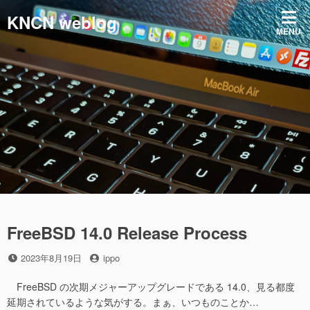
コ
KNCN weblog
ン
MENU
テ
ン
ツ
へ
ス
キ
ッ
プ
FreeBSD 14.0 Release Process
投
投
2023年8月19日
ippo
稿
稿
日
者
FreeBSD の次期メジャーアップグレードである 14.0、見る都度
延期されているような気がする。まぁ、いつものことか…