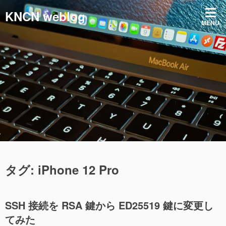
コ
KNCN weblog
ン
MENU
テ
ン
ツ
へ
ス
キ
ッ
プ
タグ:
iPhone 12 Pro
SSH 接続を RSA 鍵から ED25519 鍵に変更し
てみた