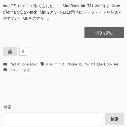
日
者
macOS 11.2.3 が出てました。 MacBook Air (M1 2020) と iMac
(Retina 5K, 27-inch, Mid 2015) をほぼ同時にアップデートを始めた
のですが、MBA の方が …
“macOS
続きを読む
Big
Sur
11.2.3″
0
の
カ
タ
iPad
iPhone
Mac
iPad mini 4
iPhone 12 Pro
M1
MacBook Air
テ
macOS
グ
コメントする
ゴ
Big
リ
Sur
ー
11.2.3
に
検索
検索