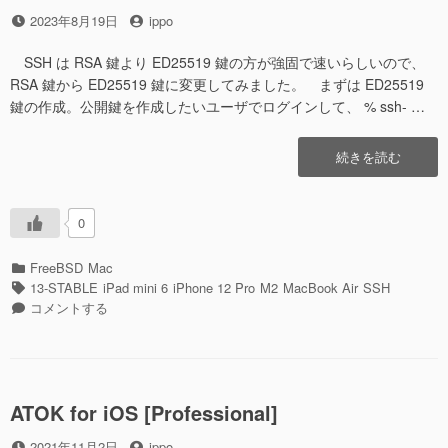
投
投
2023年8月19日
ippo
稿
稿
日
者
SSH は RSA 鍵より ED25519 鍵の方が強固で速いらしいので、
RSA 鍵から ED25519 鍵に変更してみました。 まずは ED25519
鍵の作成。公開鍵を作成したいユーザでログインして、 % ssh- …
“SSH
続きを読む
接
続
を
0
RSA
鍵
カ
FreeBSD
Mac
か
テ
タ
13-STABLE
iPad mini 6
iPhone 12 Pro
M2
MacBook Air
SSH
ら
ゴ
グ
SSH
コメントする
ED25519
リ
接
鍵
ー
続
に
を
変
RSA
更
鍵
ATOK for iOS [Professional]
し
か
て
投
投
ら
2021年11月2日
ippo