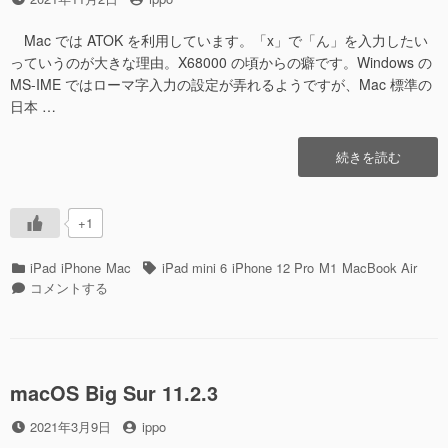
み
稿
稿
ED25519
た”の
日
者
鍵
Mac では ATOK を利用しています。「x」で「ん」を入力したい
に
っていうのが大きな理由。X68000 の頃からの癖です。Windows の
変
MS-IME ではローマ字入力の設定が弄れるようですが、Mac 標準の
更
日本 …
し
て
“ATOK
続きを読む
み
for
た
iOS
に
[Professional]”の
+1
カ
タ
iPad
iPhone
Mac
iPad mini 6
iPhone 12 Pro
M1
MacBook Air
テ
ATOK
グ
コメントする
ゴ
for
リ
iOS
ー
[Professional]
に
macOS Big Sur 11.2.3
投
投
2021年3月9日
ippo
稿
稿