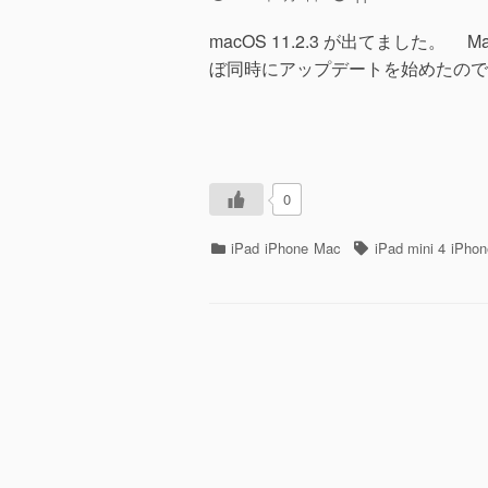
稿
稿
日
者
macOS 11.2.3 が出てました。 MacBook 
ぼ同時にアップデートを始めたのです
0
カ
タ
iPad
iPhone
Mac
iPad mini 4
iPhon
テ
グ
ゴ
リ
ー