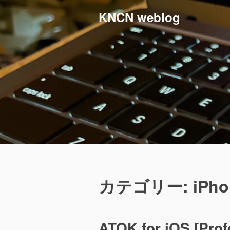
コ
KNCN weblog
ン
テ
ン
ツ
へ
ス
キ
ッ
プ
カテゴリー:
iPho
ATOK for iOS [Prof