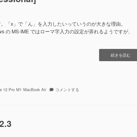
います。「x」で「ん」を入力したいっていうのが大きな理由。
ows の MS-IME ではローマ字入力の設定が弄れるようですが、
“ATOK
続きを読む
for
iOS
[Professional]
ATOK
e 12 Pro
M1
MacBook Air
コメントする
for
iOS
[Professional]
に
2.3