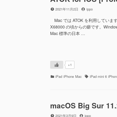
投
投
2021年11月2日
ippo
稿
稿
日
者
Mac では ATOK を利用して
X68000 の頃からの癖です。Wind
Mac 標準の日本 …
+1
カ
タ
iPad
iPhone
Mac
iPad mini 6
iPhon
テ
グ
ゴ
リ
ー
macOS Big Sur 11.
投
投
2021年3月9日
ippo