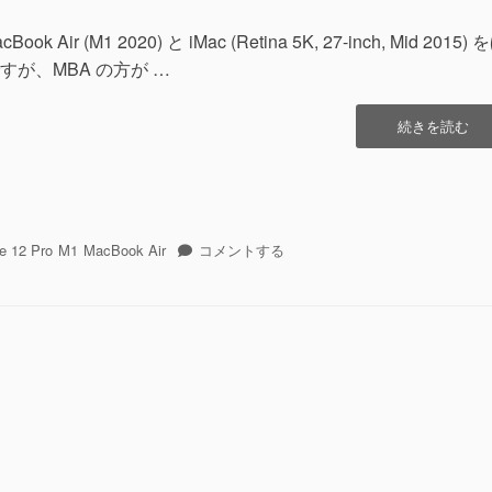
Air (M1 2020) と iMac (Retina 5K, 27-inch, Mid 2015) 
が、MBA の方が …
“macOS
続きを読む
Big
Sur
11.2.3″
の
macOS
e 12 Pro
M1
MacBook Air
コメントする
Big
Sur
11.2.3
に