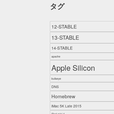
タグ
12-STABLE
13-STABLE
14-STABLE
apache
Apple Silicon
bullseye
DNS
Homebrew
iMac 5K Late 2015
iPad mini 4