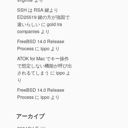
SSH は RSA 鍵より
ED25519 鍵の方が強固で
速いらしい
に
gold ira
companies
より
FreeBSD 14.0 Release
Process
に
ippo
より
ATOK for Mac でキー操作
で想定しない機能が呼び出
されるてしまう
に
ippo
よ
り
FreeBSD 14.0 Release
Process
に
ippo
より
アーカイブ