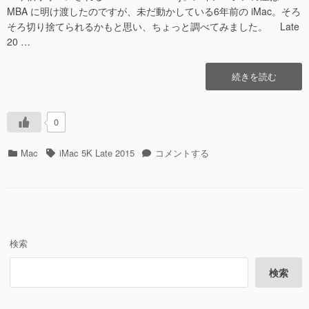
MBA に明け渡したのですが、未だ動かしている6年前の iMac。そろ
そろ切り捨てられるかもと思い、ちょっと調べてみました。 Late
20 …
“今
続きを読む
秋
リ
リ
0
ー
ス
カ
タ
今
Mac
iMac 5K Late 2015
コメントする
の
テ
グ
秋
macOS
ゴ
リ
Monterey”の
リ
リ
ー
ー
ス
の
検索
macOS
Monterey
検索
に