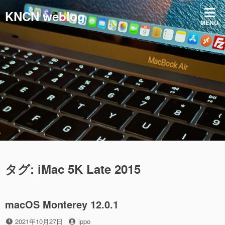
コ
KNCN weblog
ン
MENU
テ
ン
ツ
へ
ス
キ
ッ
プ
タグ:
iMac 5K Late 2015
macOS Monterey 12.0.1
投
投
2021年10月27日
ippo