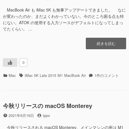
稿
稿
日
者
MacBook Air も iMac 5K も無事アップデートできました。 なに
が変わったのか、まだよくわかっていない。今のところ困る点も特
にない。ATOK の使用する入力ソースがデフォルトになってしまっ
てたくらい。 …
“macOS
続きを読む
Monterey
12.0.1″
の
0
カ
タ
macOS
Mac
iMac 5K Late 2015
M1
MacBook Air
1件のコメント
テ
グ
Monterey
ゴ
12.0.1
リ
へ
ー
の
今秋リリースの macOS Monterey
投
投
2021年6月16日
ippo
稿
稿
日
者
今秋リリースされる macOS Monterey。メインマシンの座は M1