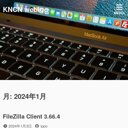
コ
KNCN weblog
ン
MENU
テ
ン
ツ
へ
ス
キ
ッ
プ
月:
2024年1月
FileZilla Client 3.66.4
投
投
2024年1月3日
ippo