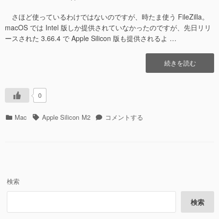
稿
稿
日
者
さほど使っているわけではないのですが、時たま使う FileZilla。
macOS では Intel 版しか提供されていなかったのですが、先日リリ
ースされた 3.66.4 で Apple Silicon 版も提供されるよ …
“FileZilla
続きを読む
Client
3.66.4″
の
0
カ
タ
FileZilla
Mac
Apple Silicon
M2
コメントする
テ
グ
Client
ゴ
3.66.4
リ
に
ー
検索
検索