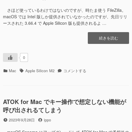
稿
稿
日
者
さほど使っているわけではないのですが、時たま使う FileZilla。
macOS では Intel 版しか提供されていなかったのですが、先日リリ
ースされた 3.66.4 で Apple Silicon 版も提供されるよ …
“FileZilla
続きを読む
Client
3.66.4″
の
0
カ
タ
FileZilla
Mac
Apple Silicon
M2
コメントする
テ
グ
Client
ゴ
3.66.4
リ
に
ー
ATOK for Mac でキー操作で想定しない機能が
呼び出されるてしまう
投
投
2023年9月28日
ippo
稿
稿
日
者