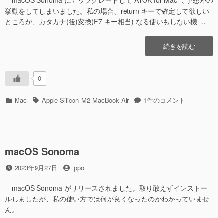
macOS Sonoma にアップグレードして ATOK for Mac で予想外の
挙動をしてしまいました。私の場合、return キーで確定して欲しい
ところが、カタカナ(後)変換(F7 キー相当) なる使いもしない機 …
“ATOK
続きを読む
for
Mac
で
0
キ
ー
カ
タ
ATOK
Mac
Apple Silicon
M2
MacBook Air
1件のコメント
操
テ
グ
for
作
ゴ
Mac
で
リ
で
想
ー
キ
定
ー
macOS Sonoma
し
操
な
投
投
2023年9月27日
ippo
作
い
稿
稿
で
機
日
者
想
macOS Sonoma がリリースされました。取り敢えずインストー
能
定
ルしましたが、私の使い方では何が良くなったのかわかっていませ
が
し
ん。
呼
な