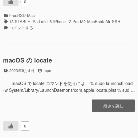
0
RSA
鍵
カ
FreeBSD
Mac
か
テ
タ
13-STABLE
iPad mini 6
iPhone 12 Pro
M2
MacBook Air
SSH
ら
ゴ
グ
SSH
コメントする
ED25519
リ
接
鍵
ー
続
に
を
変
RSA
更
鍵
macOS の locate
し
か
て
投
投
ら
2023年8月4日
ippo
み
稿
稿
ED25519
た”の
日
者
鍵
macOS で locate コマンドを使うには、 % sudo launchctl load
に
-w System/Library/LaunchDaemons/com.apple.locate.plist % sud …
変
更
“macOS
続きを読む
し
の
て
locate”の
み
た
0
に