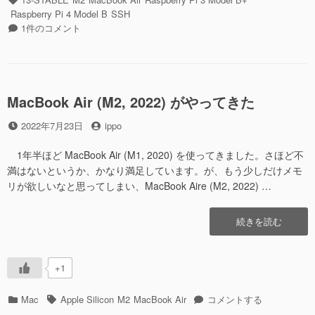
鍵
ゴ
グ
Raspberry Pi 4 Model B
SSH
の
リ
SSH
1件のコメント
方
ー
は
が
RSA
強
鍵
固
よ
で
り
MacBook Air (M2, 2022) がやってきた
速
ED25519
い
投
投
鍵
2022年7月23日
ippo
ら
稿
稿
の
し
日
者
方
1年半ほど MacBook Air (M1, 2020) を使ってきました。さほど不
い”の
が
満はないというか、かなり満足しています。が、もう少しだけメモ
強
リが欲しいなと思ってしまい、MacBook Aire (M2, 2022) …
固
で
“MacBook
続きを読む
速
Air
い
(M2,
ら
2022)
し
+1
が
い
や
へ
カ
タ
MacBook
Mac
Apple Silicon
M2
MacBook Air
コメントする
っ
の
テ
グ
Air