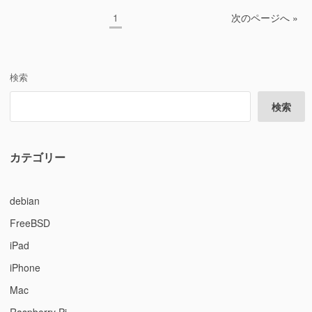
投
ペ
1
次のページへ »
稿
ー
ジ
の
ペ
検索
ー
検索
ジ
送
り
カテゴリー
debian
FreeBSD
iPad
iPhone
Mac