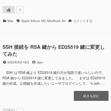
び
い
出
機
0
さ
能
れ
が
カ
タ
macOS Sonoma
Mac
Apple Silicon
M2
MacBook Air
コメントする
る
呼
テ
グ
に
て
び
ゴ
し
出
リ
ま
さ
ー
う”の
れ
SSH 接続を RSA 鍵から ED25519 鍵に変更し
る
てみた
て
し
投
投
2023年8月19日
ippo
ま
稿
稿
う
日
者
SSH は RSA 鍵より ED25519 鍵の方が強固で速いらしいので、
へ
RSA 鍵から ED25519 鍵に変更してみました。 まずは ED25519
の
鍵の作成。公開鍵を作成したいユーザでログインして、 % ssh- …
“SSH
続きを読む
接
続
を