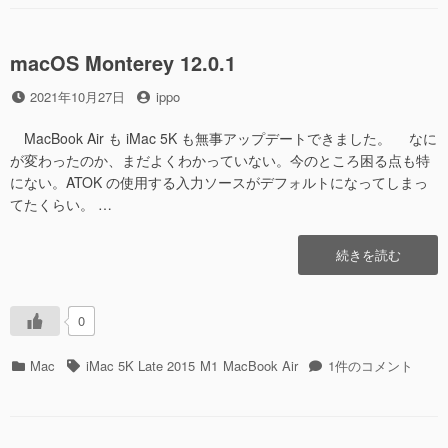
ー
[Professional]
に
macOS Monterey 12.0.1
投
投
2021年10月27日
ippo
稿
稿
日
者
MacBook Air も iMac 5K も無事アップデートできました。 なに
が変わったのか、まだよくわかっていない。今のところ困る点も特
にない。ATOK の使用する入力ソースがデフォルトになってしまっ
てたくらい。 …
“macOS
続きを読む
Monterey
12.0.1″
の
0
カ
タ
macOS
Mac
iMac 5K Late 2015
M1
MacBook Air
1件のコメント
テ
グ
Monterey
ゴ
12.0.1
リ
へ
ー
の