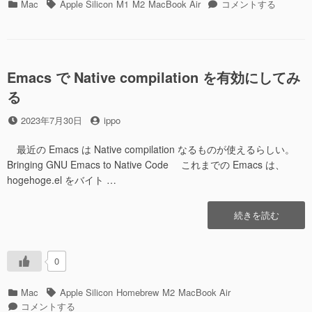
カ
タ
macOS
Mac
Apple Silicon
M1
M2
MacBook Air
コメントする
テ
グ
の
ゴ
locate
リ
に
ー
Emacs で Native compilation を有効にしてみ
る
投
投
2023年7月30日
ippo
稿
稿
日
者
最近の Emacs は Native compilation なるものが使えるらしい。
Bringing GNU Emacs to Native Code これまでの Emacs は、
hogehoge.el をバイト …
“Emacs
続きを読む
で
Native
compilation
0
を
有
カ
タ
Mac
Apple Silicon
Homebrew
M2
MacBook Air
効
テ
Emacs
グ
コメントする
に