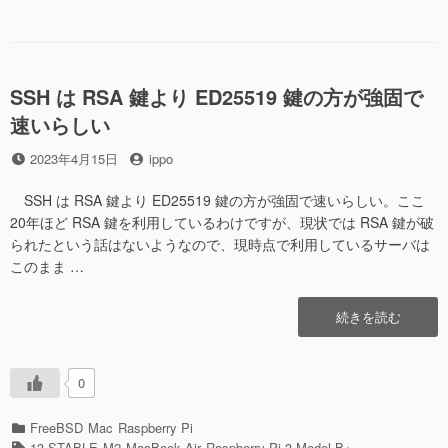
ゴ
で
し
リ
Native
て
ー
compilation
み
を
る”の
有
SSH は RSA 鍵より ED25519 鍵の方が強固で
効
速いらしい
に
し
投
投
2023年4月15日
ippo
て
稿
稿
み
日
者
SSH は RSA 鍵より ED25519 鍵の方が強固で速いらしい。ここ
る
20年ほど RSA 鍵を利用しているわけですが、現状では RSA 鍵が破
に
られたという話はないようなので、現時点で利用しているサーバは
このまま …
“SSH
続きを読む
は
RSA
鍵
0
よ
り
カ
FreeBSD
Mac
Raspberry Pi
ED25519
テ
タ
13-STABLE
M2
MacBook Air
Raspberry Pi 3 Model B+