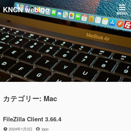
コ
KNCN weblog
ン
MENU
テ
ン
ツ
へ
ス
キ
ッ
プ
カテゴリー:
Mac
FileZilla Client 3.66.4
投
投
2024年1月3日
ippo