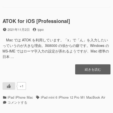
て
ゴ
(M2,
き
リ
2022)
た”の
ー
が
や
ATOK for iOS [Professional]
っ
投
投
2021年11月2日
ippo
て
稿
稿
き
日
者
た
Mac では ATOK を利用しています。「x」で「ん」を入力したい
に
っていうのが大きな理由。X68000 の頃からの癖です。Windows の
MS-IME ではローマ字入力の設定が弄れるようですが、Mac 標準の
日本 …
“ATOK
続きを読む
for
iOS
[Professional]”の
+1
カ
タ
iPad
iPhone
Mac
iPad mini 6
iPhone 12 Pro
M1
MacBook Air
テ
ATOK
グ
コメントする
ゴ
for
リ
iOS