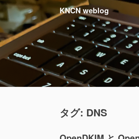
コ
KNCN weblog
ン
テ
ン
ツ
へ
ス
キ
ッ
プ
タグ:
DNS
OpenDKIM と O