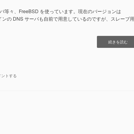
た
へ
ーバ等々、FreeBSD を使っています。現在のバージョンは
の
。このドメインの DNS サーバも自前で用意しているのですが、スレーブ
“BIND
続きを読む
に
よ
る
DNS
ス
D
メントする
レ
ー
ブ
サ
S
ー
バ”の