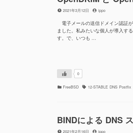
投
投
2021年3月12日
ippo
稿
稿
日
者
電子メールの送信ドメイン認証が世の
ました。私みたいな個人が導入するには
す。で、いつも …
0
カ
タ
FreeBSD
12-STABLE
DNS
Postfix
テ
グ
ゴ
リ
ー
BINDによる DNS
投
投
2021年2月16日
ippo