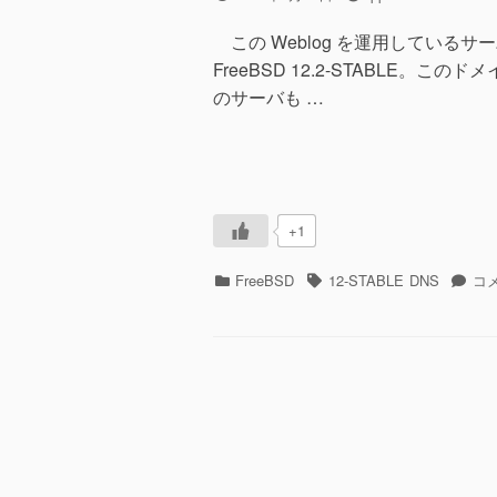
稿
稿
日
者
この Weblog を運用しているサ
FreeBSD 12.2-STABLE
のサーバも …
+1
カ
タ
BIN
FreeBSD
12-STABLE
DNS
コ
テ
グ
に
ゴ
よ
リ
る
ー
DN
ス
レ
ー
ブ
サ