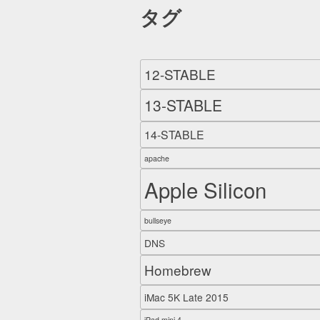
タグ
12-STABLE
13-STABLE
14-STABLE
apache
Apple Silicon
bullseye
DNS
Homebrew
iMac 5K Late 2015
iPad mini 4