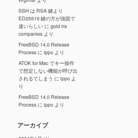
SSH は RSA 鍵より
ED25519 鍵の方が強固で
速いらしい
に
gold ira
companies
より
FreeBSD 14.0 Release
Process
に
ippo
より
ATOK for Mac でキー操作
で想定しない機能が呼び出
されるてしまう
に
ippo
よ
り
FreeBSD 14.0 Release
Process
に
ippo
より
アーカイブ