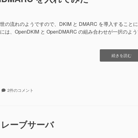
流れのようですので、DKIM と DMARC を導入すること
、OpenDKIM と OpenDMARC の組み合わせが一択のよ
“OpenDKIM
続きを読む
と
OpenDMARC
を
入
れ
OpenDKIM
2件のコメント
て
と
み
OpenDMARC
た”の
を
入
れ
 スレーブサーバ
て
み