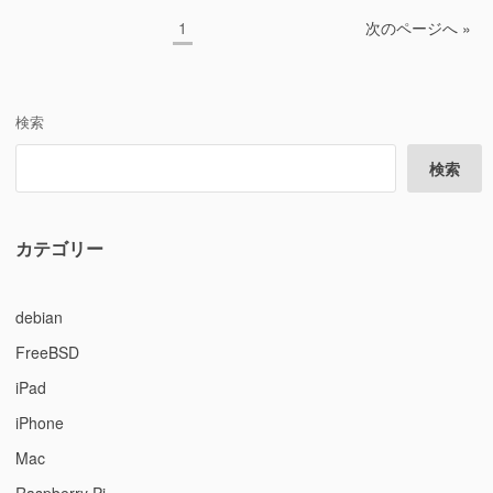
投
ペ
1
次のページへ »
稿
ー
ジ
の
ペ
検索
ー
検索
ジ
送
り
カテゴリー
debian
FreeBSD
iPad
iPhone
Mac