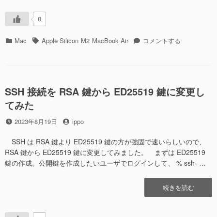
び
い
出
機
0
さ
能
れ
が
カ
タ
macOS Sonoma
Mac
Apple Silicon
M2
MacBook Air
コメントする
る
呼
テ
グ
に
て
び
ゴ
し
出
リ
ま
さ
ー
う”の
れ
SSH 接続を RSA 鍵から ED25519 鍵に変更し
る
てみた
て
し
投
投
2023年8月19日
ippo
ま
稿
稿
う
日
者
SSH は RSA 鍵より ED25519 鍵の方が強固で速いらしいので、
へ
RSA 鍵から ED25519 鍵に変更してみました。 まずは ED25519
の
鍵の作成。公開鍵を作成したいユーザでログインして、 % ssh- …
“SSH
続きを読む
接
続
を