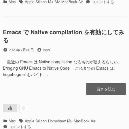
カ
タ
macOS
Mac
Apple Silicon
M1
M2
MacBook Air
コメントする
テ
グ
の
ゴ
locate
リ
に
ー
Emacs で Native compilation を有効にしてみ
る
投
投
2023年7月30日
ippo
稿
稿
日
者
最近の Emacs は Native compilation なるものが使えるらしい。
Bringing GNU Emacs to Native Code これまでの Emacs は、
hogehoge.el をバイト …
“Emacs
続きを読む
で
Native
compilation
0
を
有
カ
タ
Mac
Apple Silicon
Homebrew
M2
MacBook Air
効
テ
Emacs
グ
コメントする
に