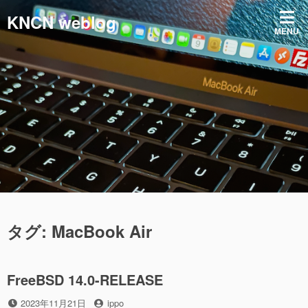
コ
KNCN weblog
ン
MENU
テ
ン
ツ
へ
ス
キ
ッ
プ
タグ:
MacBook Air
FreeBSD 14.0-RELEASE
投
投
2023年11月21日
ippo