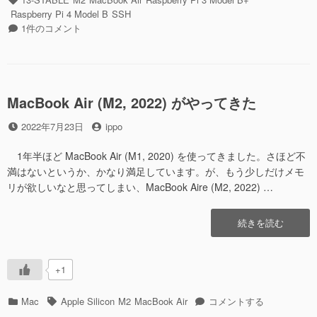
鍵
ゴ
グ
Raspberry Pi 4 Model B
SSH
の
リ
SSH
1件のコメント
方
ー
は
が
RSA
強
鍵
固
よ
で
り
MacBook Air (M2, 2022) がやってきた
速
ED25519
い
投
投
鍵
2022年7月23日
ippo
ら
稿
稿
の
し
日
者
方
1年半ほど MacBook Air (M1, 2020) を使ってきました。さほど不
い”の
が
満はないというか、かなり満足しています。が、もう少しだけメモ
強
リが欲しいなと思ってしまい、MacBook Aire (M2, 2022) …
固
で
“MacBook
続きを読む
速
Air
い
(M2,
ら
2022)
し
+1
が
い
や
へ
カ
タ
MacBook
Mac
Apple Silicon
M2
MacBook Air
コメントする
っ
の
テ
グ
Air