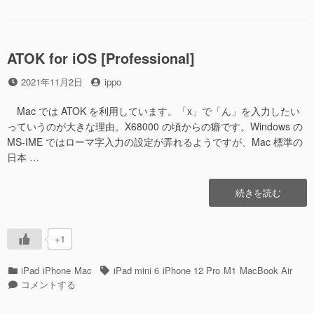
て
ゴ
(M2,
き
リ
2022)
た”の
ー
が
や
ATOK for iOS [Professional]
っ
投
投
2021年11月2日
ippo
て
稿
稿
き
日
者
た
Mac では ATOK を利用しています。「x」で「ん」を入力したい
に
っていうのが大きな理由。X68000 の頃からの癖です。Windows の
MS-IME ではローマ字入力の設定が弄れるようですが、Mac 標準の
日本 …
“ATOK
続きを読む
for
iOS
[Professional]”の
+1
カ
タ
iPad
iPhone
Mac
iPad mini 6
iPhone 12 Pro
M1
MacBook Air
テ
ATOK
グ
コメントする
ゴ
for
リ
iOS