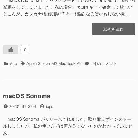
macOS Sonoma にアップグレードして ATOK for Mac で予想外の
挙動をしてしまいました。私の場合、return キーで確定して欲しい
ところが、カタカナ(後)変換(F7 キー相当) なる使いもしない機 …
“ATOK
続きを読む
for
Mac
で
0
キ
ー
カ
タ
ATOK
Mac
Apple Silicon
M2
MacBook Air
1件のコメント
操
テ
グ
for
作
ゴ
Mac
で
リ
で
想
ー
キ
定
ー
macOS Sonoma
し
操
な
投
投
2023年9月27日
ippo
作
い
稿
稿
で
機
日
者
想
macOS Sonoma がリリースされました。取り敢えずインストー
能
定
ルしましたが、私の使い方では何が良くなったのかわかっていませ
が
し
ん。
呼
な