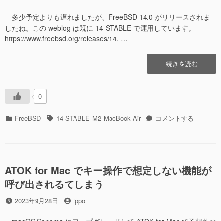
稿
稿
日
者
多少予定よりも遅れましたが、FreeBSD 14.0 がリリースされま
したね。この weblog は既に 14-STABLE で運用しています。
https://www.freebsd.org/releases/14. …
“FreeBSD
続きを読む
14.0-
RELEASE”の
0
カ
タ
FreeBSD
FreeBSD
14-STABLE
M2
MacBook Air
コメントする
テ
グ
14.0-
ゴ
RELEASE
リ
に
ー
ATOK for Mac でキー操作で想定しない機能が
呼び出されるてしまう
投
投
2023年9月28日
ippo
稿
稿
日
者