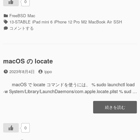
0
RSA
鍵
カ
FreeBSD
Mac
か
テ
タ
13-STABLE
iPad mini 6
iPhone 12 Pro
M2
MacBook Air
SSH
ら
ゴ
グ
SSH
コメントする
ED25519
リ
接
鍵
ー
続
に
を
変
RSA
更
鍵
macOS の locate
し
か
て
投
投
ら
2023年8月4日
ippo
み
稿
稿
ED25519
た”の
日
者
鍵
macOS で locate コマンドを使うには、 % sudo launchctl load
に
-w System/Library/LaunchDaemons/com.apple.locate.plist % sud …
変
更
“macOS
続きを読む
し
の
て
locate”の
み
た
0
に