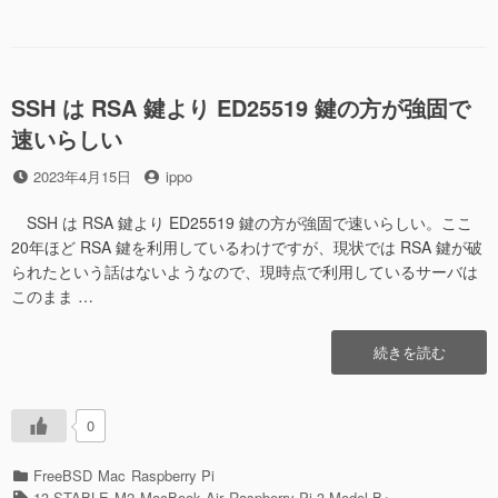
ゴ
で
し
リ
Native
て
ー
compilation
み
を
る”の
有
SSH は RSA 鍵より ED25519 鍵の方が強固で
効
速いらしい
に
し
投
投
2023年4月15日
ippo
て
稿
稿
み
日
者
SSH は RSA 鍵より ED25519 鍵の方が強固で速いらしい。ここ
る
20年ほど RSA 鍵を利用しているわけですが、現状では RSA 鍵が破
に
られたという話はないようなので、現時点で利用しているサーバは
このまま …
“SSH
続きを読む
は
RSA
鍵
0
よ
り
カ
FreeBSD
Mac
Raspberry Pi
ED25519
テ
タ
13-STABLE
M2
MacBook Air
Raspberry Pi 3 Model B+