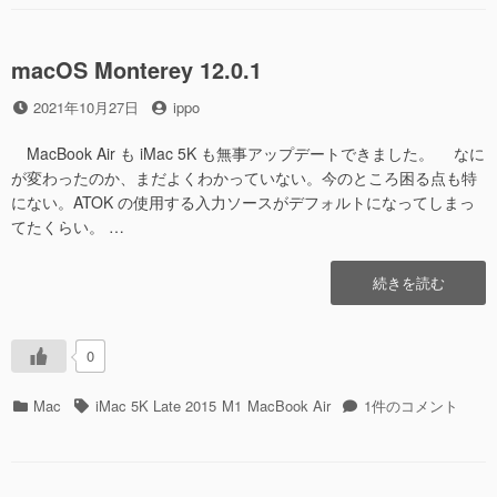
ー
[Professional]
に
macOS Monterey 12.0.1
投
投
2021年10月27日
ippo
稿
稿
日
者
MacBook Air も iMac 5K も無事アップデートできました。 なに
が変わったのか、まだよくわかっていない。今のところ困る点も特
にない。ATOK の使用する入力ソースがデフォルトになってしまっ
てたくらい。 …
“macOS
続きを読む
Monterey
12.0.1″
の
0
カ
タ
macOS
Mac
iMac 5K Late 2015
M1
MacBook Air
1件のコメント
テ
グ
Monterey
ゴ
12.0.1
リ
へ
ー
の