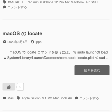
テ
タ
13-STABLE
iPad mini 6
iPhone 12 Pro
M2
MacBook Air
SSH
ら
ゴ
グ
SSH
コメントする
ED25519
リ
接
鍵
ー
続
に
を
変
RSA
更
鍵
macOS の locate
し
か
て
投
投
ら
2023年8月4日
ippo
み
稿
稿
ED25519
た”の
日
者
鍵
macOS で locate コマンドを使うには、 % sudo launchctl load
に
-w System/Library/LaunchDaemons/com.apple.locate.plist % sud …
変
更
“macOS
続きを読む
し
の
て
locate”の
み
た
0
に
カ
タ
macOS
Mac
Apple Silicon
M1
M2
MacBook Air
コメントする
テ
グ
の
ゴ
locate