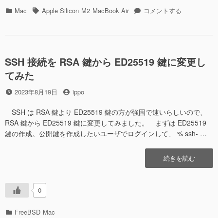
れ
が
カ
タ
macOS Sonoma
Mac
Apple Silicon
M2
MacBook Air
コメントする
る
呼
テ
グ
に
て
び
ゴ
し
出
リ
ま
さ
ー
う”の
れ
SSH 接続を RSA 鍵から ED25519 鍵に変更し
る
てみた
て
し
投
投
2023年8月19日
ippo
ま
稿
稿
う
日
者
SSH は RSA 鍵より ED25519 鍵の方が強固で速いらしいので、
へ
RSA 鍵から ED25519 鍵に変更してみました。 まずは ED25519
の
鍵の作成。公開鍵を作成したいユーザでログインして、 % ssh- …
“SSH
続きを読む
接
続
を
0
RSA
鍵
カ
FreeBSD
Mac
か