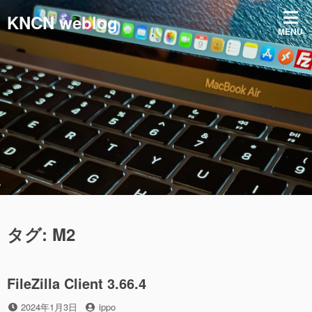
コ
KNCN weblog
ン
MENU
テ
ン
ツ
へ
ス
キ
ッ
プ
タグ:
M2
FileZilla Client 3.66.4
投
投
2024年1月3日
ippo