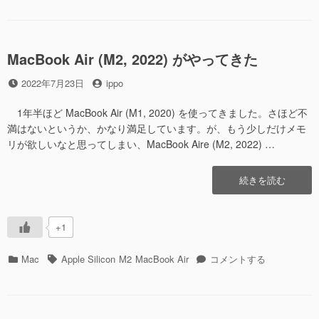
が
RSA
強
鍵
固
よ
で
り
MacBook Air (M2, 2022) がやってきた
速
ED25519
い
投
投
鍵
2022年7月23日
ippo
ら
稿
稿
の
し
日
者
方
1年半ほど MacBook Air (M1, 2020) を使ってきました。さほど不
い”の
が
満はないというか、かなり満足しています。が、もう少しだけメモ
強
リが欲しいなと思ってしまい、MacBook Aire (M2, 2022) …
固
で
“MacBook
続きを読む
速
Air
い
(M2,
ら
2022)
し
+1
が
い
や
へ
カ
タ
MacBook
Mac
Apple Silicon
M2
MacBook Air
コメントする
っ
の
テ
グ
Air
て
ゴ
(M2,
き
リ
2022)
た”の
ー
が