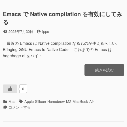
リ
に
ー
Emacs で Native compilation を有効にしてみ
る
投
投
2023年7月30日
ippo
稿
稿
日
者
最近の Emacs は Native compilation なるものが使えるらしい。
Bringing GNU Emacs to Native Code これまでの Emacs は、
hogehoge.el をバイト …
“Emacs
続きを読む
で
Native
compilation
0
を
有
カ
タ
Mac
Apple Silicon
Homebrew
M2
MacBook Air
効
テ
Emacs
グ
コメントする
に
ゴ
で
し
リ
Native
て
ー
compilation
み