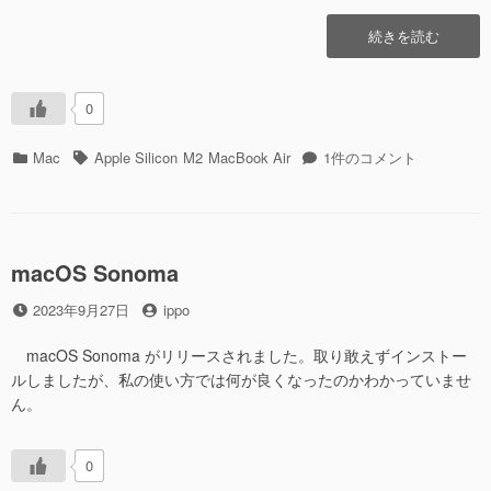
“ATOK
続きを読む
for
Mac
で
0
キ
ー
カ
タ
ATOK
Mac
Apple Silicon
M2
MacBook Air
1件のコメント
操
テ
グ
for
作
ゴ
Mac
で
リ
で
想
ー
キ
定
ー
macOS Sonoma
し
操
な
投
投
2023年9月27日
ippo
作
い
稿
稿
で
機
日
者
想
macOS Sonoma がリリースされました。取り敢えずインストー
能
定
ルしましたが、私の使い方では何が良くなったのかわかっていませ
が
し
ん。
呼
な
び
い
出
機
0
さ
能