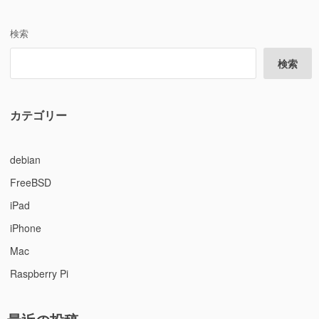
や
っ
検索
て
き
検索
た
に
カテゴリー
debian
FreeBSD
iPad
iPhone
Mac
Raspberry Pi