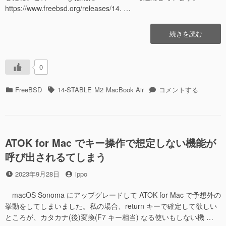
https://www.freebsd.org/releases/14. …
“FreeBSD
続きを読む
14.0-
RELEASE”の
0
カ
タ
FreeBSD
FreeBSD
14-STABLE
M2
MacBook Air
コメントする
テ
グ
14.0-
ゴ
RELEASE
リ
に
ー
ATOK for Mac でキー操作で想定しない機能が
呼び出されるてしまう
投
投
2023年9月28日
ippo
稿
稿
日
者
macOS Sonoma にアップグレードして ATOK for Mac で予想外の
挙動をしてしまいました。私の場合、return キーで確定して欲しい
ところが、カタカナ(後)変換(F7 キー相当) なる使いもしない機 …