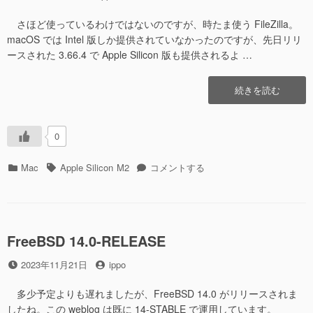
稿
稿
日
者
さほど使っているわけではないのですが、時たま使う FileZilla。
macOS では Intel 版しか提供されていなかったのですが、先日リリ
ースされた 3.66.4 で Apple Silicon 版も提供されるよ …
“FileZilla
続きを読む
Client
3.66.4″
の
0
カ
タ
FileZilla
Mac
Apple Silicon
M2
コメントする
テ
グ
Client
ゴ
3.66.4
リ
に
ー
FreeBSD 14.0-RELEASE
投
投
2023年11月21日
ippo
稿
稿
日
者
多少予定よりも遅れましたが、FreeBSD 14.0 がリリースされま
したね。この weblog は既に 14-STABLE で運用しています。