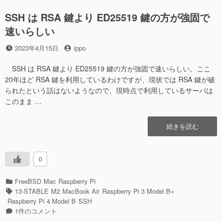
を
る”の
有
SSH は RSA 鍵より ED25519 鍵の方が強固で
効
速いらしい
に
し
投
投
2023年4月15日
ippo
て
稿
稿
み
日
者
SSH は RSA 鍵より ED25519 鍵の方が強固で速いらしい。ここ
る
20年ほど RSA 鍵を利用しているわけですが、現状では RSA 鍵が破
に
られたという話はないようなので、現時点で利用しているサーバは
このまま …
“SSH
続きを読む
は
RSA
鍵
0
よ
り
カ
FreeBSD
Mac
Raspberry Pi
ED25519
テ
タ
13-STABLE
M2
MacBook Air
Raspberry Pi 3 Model B+
鍵
ゴ
グ
Raspberry Pi 4 Model B
SSH
の
リ
SSH
1件のコメント
方
ー
は