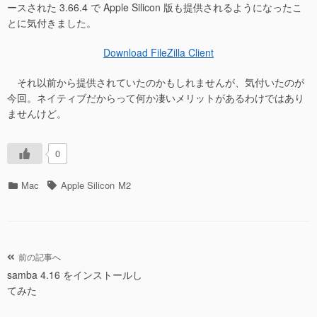
ースされた 3.66.4 で Apple Silicon 版も提供されるようになったこ
とに気付きました。
Download FileZilla Client
それ以前から提供されていたのかもしれませんが、気付いたのが
今回。ネイティブだからって何か凄いメリットがあるわけではあり
ませんけど。
0
カ
タ
Mac
Apple Silicon
M2
テ
グ
ゴ
リ
ー
投
前の記事へ
samba 4.16 をインストールし
稿
てみた
ナ