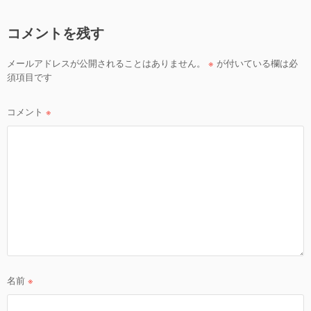
ビ
ゲ
コメントを残す
ー
シ
メールアドレスが公開されることはありません。
※
が付いている欄は必
ョ
須項目です
ン
コメント
※
名前
※