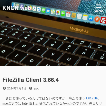
コ
KNCN weblog
ン
MENU
テ
ン
ツ
へ
ス
キ
ッ
プ
FileZilla Client 3.66.4
投
投
2024年1月3日
ippo
稿
稿
日
者
さほど使っているわけではないのですが、時たま使う
FileZilla
。
macOS では Intel 版しか提供されていなかったのですが、先日リリ