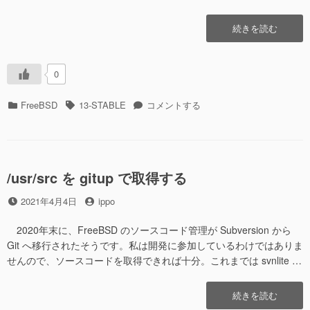
“/usr/ports
続きを読む
も
gitup
で
0
取
得
カ
タ
/usr/ports
FreeBSD
13-STABLE
コメントする
す
テ
グ
も
る”の
ゴ
gitup
リ
で
ー
取
得
/usr/src を gitup で取得する
す
投
投
2021年4月4日
ippo
る
稿
稿
に
日
者
2020年末に、FreeBSD のソースコード管理が Subversion から
Git へ移行されたそうです。私は開発に参加しているわけではありま
せんので、ソースコードを取得できれば十分。これまでは svnlite …
“/usr/src
続きを読む
を