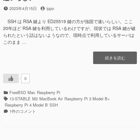
み
ED25519
投
投
2023年4月15日
ippo
た”の
鍵
稿
稿
に
日
者
SSH は RSA 鍵より ED25519 鍵の方が強固で速いらしい。ここ
変
20年ほど RSA 鍵を利用しているわけですが、現状では RSA 鍵が破
更
られたという話はないようなので、現時点で利用しているサーバは
し
このまま …
て
み
た
“SSH
続きを読む
に
は
RSA
鍵
0
よ
り
カ
FreeBSD
Mac
Raspberry Pi
ED25519
テ
タ
13-STABLE
M2
MacBook Air
Raspberry Pi 3 Model B+
鍵
ゴ
グ
Raspberry Pi 4 Model B
SSH
の
リ
SSH
1件のコメント
方
ー
は
が
RSA
強
鍵
固
よ
で