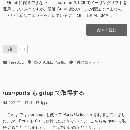
日
者
い
Gmail に配送できない。 mailman-2.1.39 でメーリングリストを
そ
運用しているのですが、最近 Gmail 宛のメールが配送できません。
の
という感じでエラーを吐いています。 SPF, DKIM, DMA …
2
に
“Gmail
続きを読む
へ
メ
ー
0
ル
が
カ
タ
Gmail
FreeBSD
13-STABLE
Postfix
1件のコメント
届
テ
グ
へ
か
ゴ
メ
な
リ
ー
い”の
ー
ル
が
/usr/ports も gitup で取得する
届
投
投
2021年4月7日
ippo
か
稿
稿
な
日
者
い
これまでは portsnap を使って Ports Collection を利用していまし
へ
た。が、Ports も Git に移行したようですので、こちらも gitup で取
の
得することにしました。 これでいいのかどうかは …