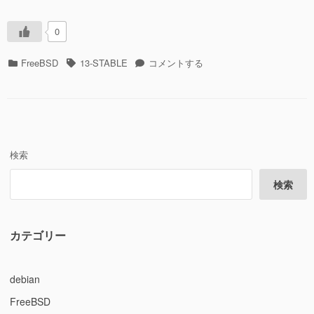
gitup
で
0
取
得
カ
タ
/usr/src
FreeBSD
13-STABLE
コメントする
す
テ
グ
を
る”の
ゴ
gitup
リ
で
ー
取
得
す
検索
る
に
検索
カテゴリー
debian
FreeBSD