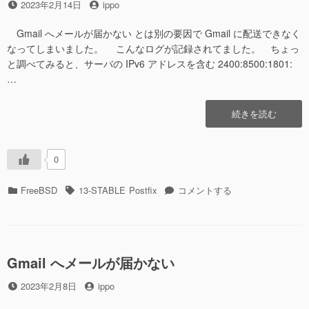
投
投
2023年2月14日
ippo
レ
稿
稿
ー
日
者
す
Gmail へメールが届かない とは別の要因で Gmail に配送できなく
る
なってしまいました。 こんなログが記録されてました。 ちょっ
へ
と調べてみると、サーバの IPv6 アドレスを含む 2400:8500:1801:
の
…
“Gmail
続きを読む
へ
メ
ー
0
ル
が
カ
タ
Gmail
FreeBSD
13-STABLE
Postfix
コメントする
届
テ
グ
へ
か
ゴ
メ
な
リ
ー
い
ー
ル
そ
が
Gmail へメールが届かない
の
届
2″
投
投
2023年2月8日
ippo
か
の
稿
稿
な