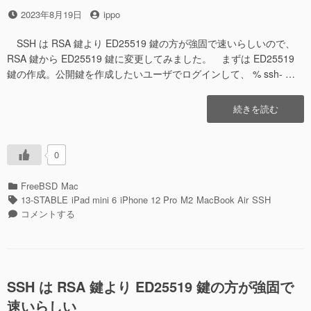
投
投
2023年8月19日
ippo
稿
稿
日
者
SSH は RSA 鍵より ED25519 鍵の方が強固で速いらしいので、
RSA 鍵から ED25519 鍵に変更してみました。 まずは ED25519
鍵の作成。公開鍵を作成したいユーザでログインして、 % ssh- …
“SSH
続きを読む
接
続
を
0
RSA
鍵
カ
FreeBSD
Mac
か
テ
タ
13-STABLE
iPad mini 6
iPhone 12 Pro
M2
MacBook Air
SSH
ら
ゴ
グ
SSH
コメントする
ED25519
リ
接
鍵
ー
続
に
を
変
RSA
更
鍵
SSH は RSA 鍵より ED25519 鍵の方が強固で
し
か
速いらしい
て
ら