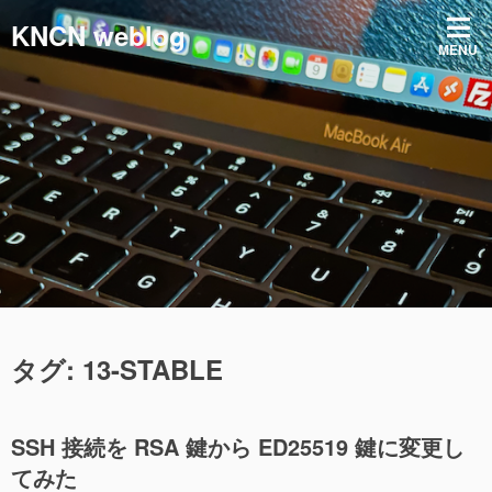
コ
KNCN weblog
ン
MENU
テ
ン
ツ
へ
ス
キ
ッ
プ
タグ:
13-STABLE
SSH 接続を RSA 鍵から ED25519 鍵に変更し
てみた