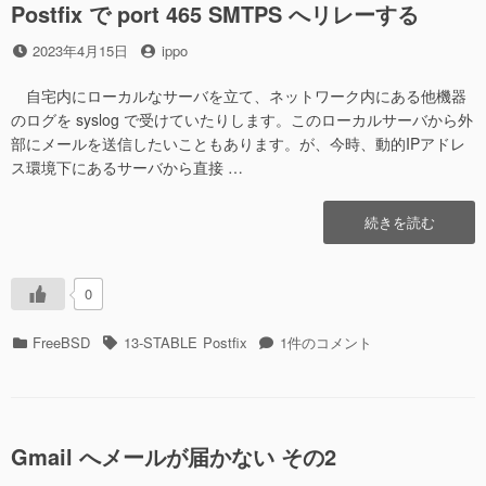
り
Postfix で port 465 SMTPS へリレーする
速
ED25519
い
投
投
鍵
2023年4月15日
ippo
ら
稿
稿
の
し
日
者
方
自宅内にローカルなサーバを立て、ネットワーク内にある他機器
い”の
が
のログを syslog で受けていたりします。このローカルサーバから外
強
部にメールを送信したいこともあります。が、今時、動的IPアドレ
固
ス環境下にあるサーバから直接 …
で
速
“Postfix
続きを読む
い
で
ら
port
し
465
い
0
SMTPS
へ
へ
の
カ
タ
Postfix
FreeBSD
13-STABLE
Postfix
1件のコメント
リ
テ
グ
で
レ
ゴ
port
ー
リ
465
す
ー
SMTPS
る”の
へ
Gmail へメールが届かない その2
リ