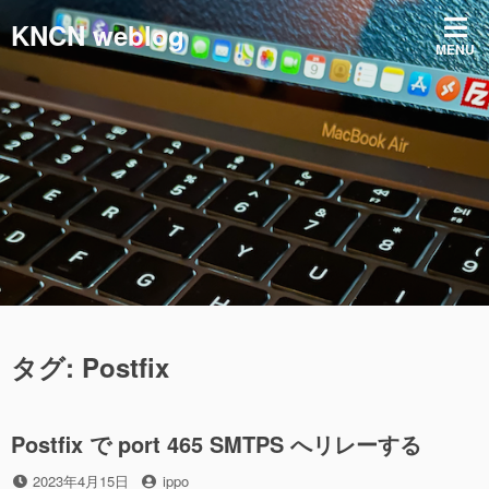
コ
KNCN weblog
ン
MENU
テ
ン
ツ
へ
ス
キ
ッ
プ
タグ:
Postfix
Postfix で port 465 SMTPS へリレーする
投
投
2023年4月15日
ippo