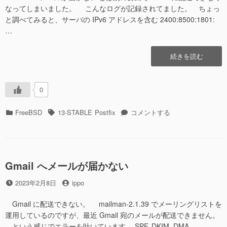
る
なってしまいました。 こんなログが記録されてました。 ちょっ
へ
と調べてみると、サーバの IPv6 アドレスを含む 2400:8500:1801:
の
…
“Gmail
続きを読む
へ
メ
ー
0
ル
が
カ
タ
Gmail
FreeBSD
13-STABLE
Postfix
コメントする
届
テ
グ
へ
か
ゴ
メ
な
リ
ー
い
ー
ル
そ
が
Gmail へメールが届かない
の
届
2″
投
投
2023年2月8日
ippo
か
の
稿
稿
な
日
者
い
Gmail に配送できない。 mailman-2.1.39 でメーリングリストを
そ
運用しているのですが、最近 Gmail 宛のメールが配送できません。
の
という感じでエラーを吐いています。 SPF, DKIM, DMA …