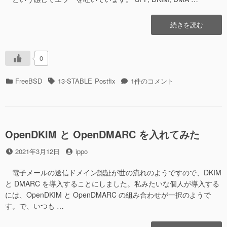
2
に
“Gmail
続きを読む
へ
メ
ー
0
ル
が
カ
タ
Gmail
FreeBSD
13-STABLE
Postfix
1件のコメント
届
テ
グ
へ
か
ゴ
メ
な
リ
ー
い”の
ー
ル
が
OpenDKIM と OpenDMARC を入れてみた
届
投
投
2021年3月12日
ippo
か
稿
稿
な
日
者
い
電子メールの送信ドメイン認証が世の流れのようですので、DKIM
へ
と DMARC を導入することにしました。私みたいな個人が導入する
の
には、OpenDKIM と OpenDMARC の組み合わせが一択のようで
す。で、いつも …