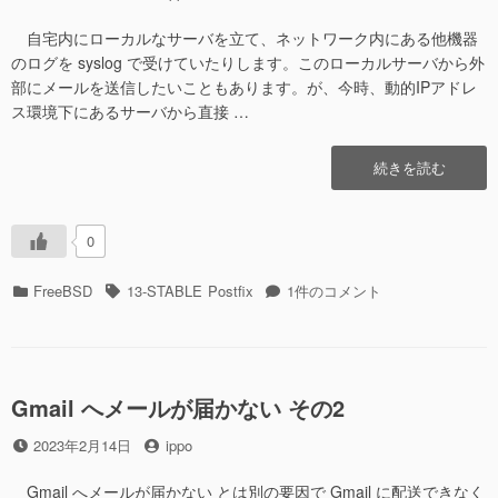
稿
稿
日
者
自宅内にローカルなサーバを立て、ネットワーク内にある他機器
のログを syslog で受けていたりします。このローカルサーバから外
部にメールを送信したいこともあります。が、今時、動的IPアドレ
ス環境下にあるサーバから直接 …
“Postfix
続きを読む
で
port
465
0
SMTPS
へ
カ
タ
Postfix
FreeBSD
13-STABLE
Postfix
1件のコメント
リ
テ
グ
で
レ
ゴ
port
ー
リ
465
す
ー
SMTPS
る”の
へ
Gmail へメールが届かない その2
リ
投
投
2023年2月14日
ippo
レ
稿
稿
ー
日
者
す
Gmail へメールが届かない とは別の要因で Gmail に配送できなく