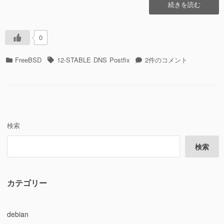
“OpenDKIM
続きを読む
と
OpenDMARC
を
0
入
れ
カ
タ
OpenDKIM
FreeBSD
12-STABLE
DNS
Postfix
2件のコメント
て
テ
グ
と
み
ゴ
OpenDMARC
た”の
リ
を
ー
入
れ
て
検索
み
た
検索
へ
の
カテゴリー
debian