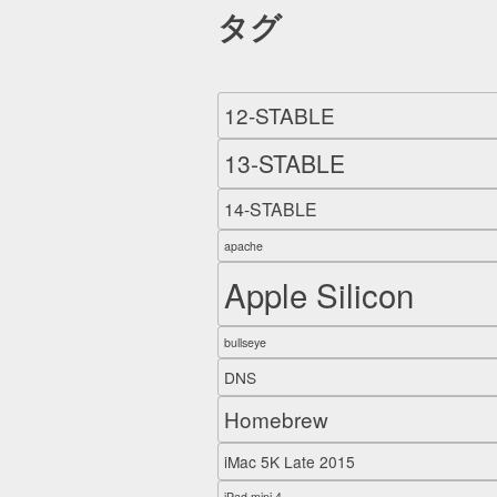
タグ
12-STABLE
13-STABLE
14-STABLE
apache
Apple Silicon
bullseye
DNS
Homebrew
iMac 5K Late 2015
iPad mini 4