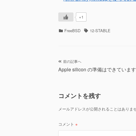
+1
カ
タ
FreeBSD
12-STABLE
テ
グ
ゴ
リ
ー
投
前の記事へ
Apple silicon の準備はできていま
稿
ナ
コメントを残す
ビ
ゲ
メールアドレスが公開されることはありま
ー
コメント
※
シ