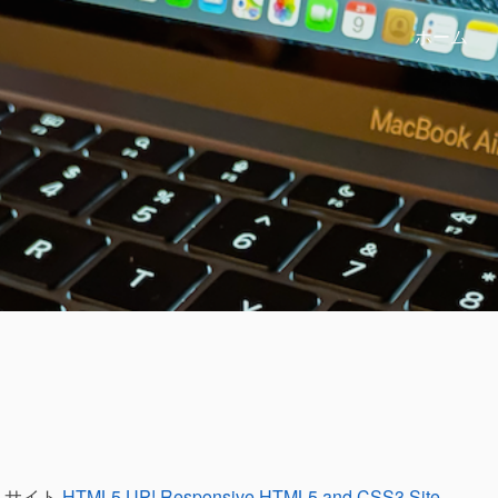
ホーム
トサイト
HTML5 UP! Responsive HTML5 and CSS3 Site