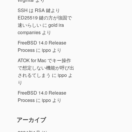
SSH は RSA 鍵より
ED25519 鍵の方が強固で
速いらしい
に
gold ira
companies
より
FreeBSD 14.0 Release
Process
に
ippo
より
ATOK for Mac でキー操作
で想定しない機能が呼び出
されるてしまう
に
ippo
よ
り
FreeBSD 14.0 Release
Process
に
ippo
より
アーカイブ