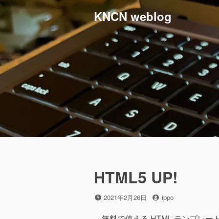
コ
KNCN weblog
ン
テ
ン
ツ
へ
ス
キ
ッ
プ
HTML5 UP!
投
投
2021年2月26日
ippo
稿
稿
日
者
無料で使える HTML テンプレー