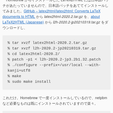
チがあたっていませんので、日本語パッチをあててインストールし
てみました。
GitHub – latex2html/latex2html: Converts LaTeX
documents to HTML
から
latex2html-2020.2.tar.gz
を、
about
LaTeX2HTML (Japanese)
から
l2h-2020.2-jp20210319.tar.gz
をダ
ウンロードし、
% tar xvzf latex2html-2020.2.tar.gz

% tar xvzf l2h-2020.2-jp20210319.tar.gz

% cd latex2html-2020.2/

% patch -p1 < l2h-2020.2-jp3.2b1.32.patch

% ./configure --prefix=/usr/local --with-
kanji=utf8

% make

% sudo make install
これだけ。Homebrew で一度インストールしているので、netpbm
など必要なものは既にインストールされていますので楽々。