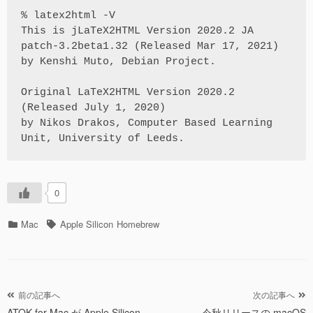
% latex2html -V

This is jLaTeX2HTML Version 2020.2 JA 
patch-3.2beta1.32 (Released Mar 17, 2021)

by Kenshi Muto, Debian Project.

Original LaTeX2HTML Version 2020.2 
(Released July 1, 2020)

by Nikos Drakos, Computer Based Learning 
Unit, University of Leeds.
0
カ
タ
Mac
Apple Silicon
Homebrew
テ
グ
ゴ
リ
ー
投
前の記事へ
次の記事へ
ATOK for Mac が Apple Silicon
今秋リリースの macOS