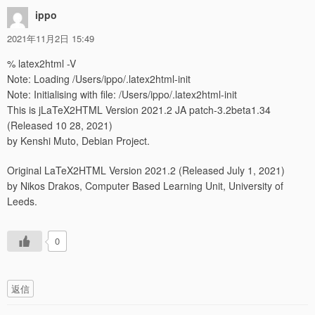
ippo
2021年11月2日 15:49
% latex2html -V
Note: Loading /Users/ippo/.latex2html-init
Note: Initialising with file: /Users/ippo/.latex2html-init
This is jLaTeX2HTML Version 2021.2 JA patch-3.2beta1.34
(Released 10 28, 2021)
by Kenshi Muto, Debian Project.
Original LaTeX2HTML Version 2021.2 (Released July 1, 2021)
by Nikos Drakos, Computer Based Learning Unit, University of
Leeds.
0
返信