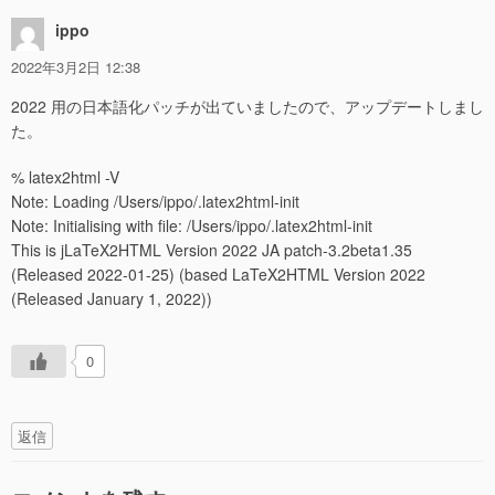
ippo
2022年3月2日 12:38
2022 用の日本語化パッチが出ていましたので、アップデートしまし
た。
% latex2html -V
Note: Loading /Users/ippo/.latex2html-init
Note: Initialising with file: /Users/ippo/.latex2html-init
This is jLaTeX2HTML Version 2022 JA patch-3.2beta1.35
(Released 2022-01-25) (based LaTeX2HTML Version 2022
(Released January 1, 2022))
0
返信