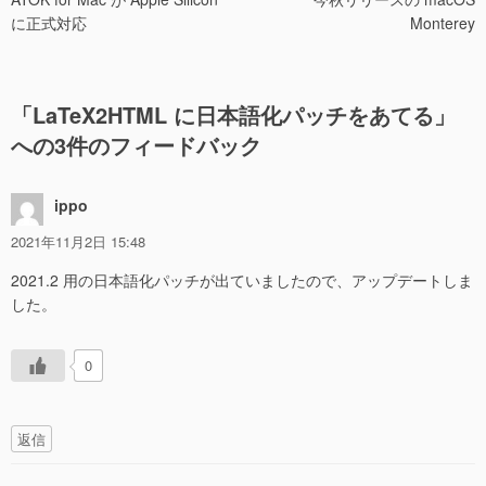
稿
に正式対応
Monterey
ナ
ビ
ゲ
「
LaTeX2HTML に日本語化パッチをあてる
」
ー
への3件のフィードバック
シ
ョ
ippo
ン
2021年11月2日 15:48
2021.2 用の日本語化パッチが出ていましたので、アップデートしま
した。
0
返信