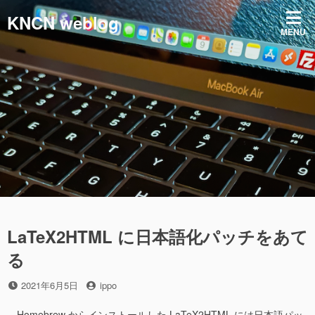
コ
KNCN weblog
ン
MENU
テ
ン
ツ
へ
ス
キ
ッ
プ
LaTeX2HTML に日本語化パッチをあて
る
投
投
2021年6月5日
ippo
稿
稿
日
者
Homebrew からインストールした LaTeX2HTML には日本語パッ