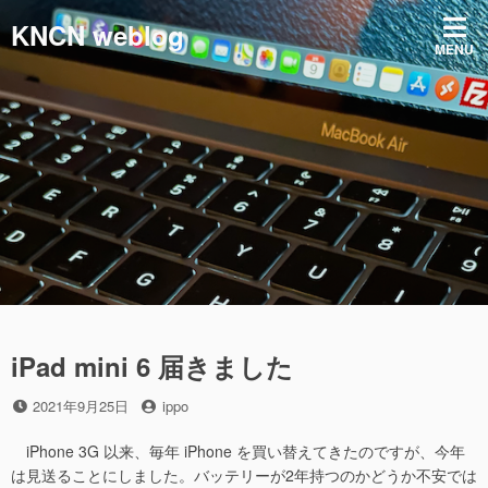
コ
KNCN weblog
ン
MENU
テ
ン
ツ
へ
ス
キ
ッ
プ
iPad mini 6 届きました
投
投
2021年9月25日
ippo
稿
稿
日
者
iPhone 3G 以来、毎年 iPhone を買い替えてきたのですが、今年
は見送ることにしました。バッテリーが2年持つのかどうか不安では