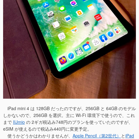
iPad mini 4 は 128GB だったのですが、256GB と 64GB のモデル
しかないので、256GB を選択。主に Wi-Fi 環境下で使うので、これ
まで
IIJmio
の 2ギガ税込み748円のプランを使っていたのですが、
eSIM が使えるので税込み440円に変更予定。
使うかどうかはわかりませんが、
Apple Pencil（第2世代）
と
iPad