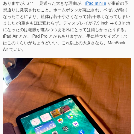
ありますが…(^^ゞ 見送った大きな理由が、
iPad mini 6
が事前の予
想通りに発表されたこと。ホームボタンが廃止され、ベゼルが狭く
なったことにより、筐体は若干小さくなって(若干厚くなってしまい
ましたが)重さもほぼ変わらず。ディスプレイが 7.9 inch → 8.3 inch
になったのは老眼が進みつつある私にとっては嬉しかったりする。
iPad Air とか、iPad Pro とかもありますが、手に持つサイズとして
はこのくらいがちょうどいい。これ以上の大きさなら、MacBook
Air でいい。