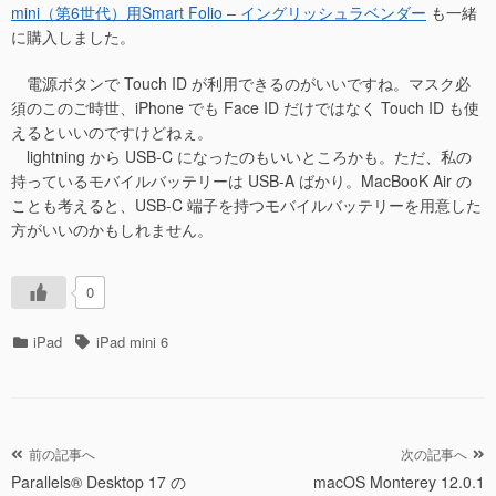
mini（第6世代）用Smart Folio – イングリッシュラベンダー
も一緒
に購入しました。
電源ボタンで Touch ID が利用できるのがいいですね。マスク必
須のこのご時世、iPhone でも Face ID だけではなく Touch ID も使
えるといいのですけどねぇ。
lightning から USB-C になったのもいいところかも。ただ、私の
持っているモバイルバッテリーは USB-A ばかり。MacBooK Air の
ことも考えると、USB-C 端子を持つモバイルバッテリーを用意した
方がいいのかもしれません。
0
カ
タ
iPad
iPad mini 6
テ
グ
ゴ
リ
ー
投
前の記事へ
次の記事へ
Parallels® Desktop 17 の
macOS Monterey 12.0.1
稿