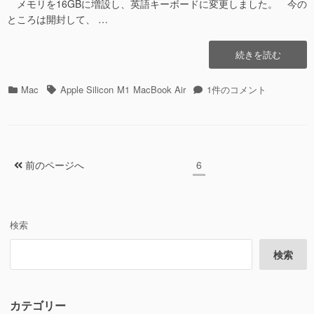
メモリを16GBに増設し、英語キーボードに変更しました。 今の
ところは開封して、 …
“MacBook
続きを読む
Air
(M1,
カ
タ
MacBook
Mac
Apple Silicon
M1
MacBook Air
1件のコメント
2020)
テ
グ
Air
が
ゴ
(M1,
や
リ
2020)
っ
ー
が
て
投
や
ペ
前のページへ
6
き
っ
稿
ー
た”の
て
ジ
の
き
た
ペ
検索
へ
ー
の
検索
ジ
送
り
カテゴリー