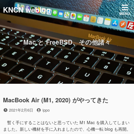
コ
KNCN weblog
ン
MENU
テ
ン
ツ
へ
Mac と FreeBSD、その他諸々
ス
キ
ッ
プ
MacBook Air (M1, 2020) がやってきた
投
投
2021年2月6日
ippo
稿
稿
日
者
暫く手にすることはないと思っていた M1 Mac を購入してしまい
ました。新しい機材を手に入れましたので、心機一転 blog も再開。