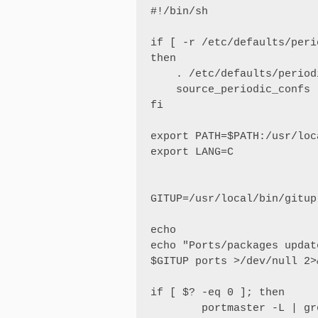
#!/bin/sh

if [ -r /etc/defaults/peri
then

    . /etc/defaults/periodic.conf

    source_periodic_confs

fi

export PATH=$PATH:/usr/loc
export LANG=C

GITUP=/usr/local/bin/gitup

echo

echo "Ports/packages updat
$GITUP ports >/dev/null 2>&
if [ $? -eq 0 ]; then

        portmaster -L | grep New
