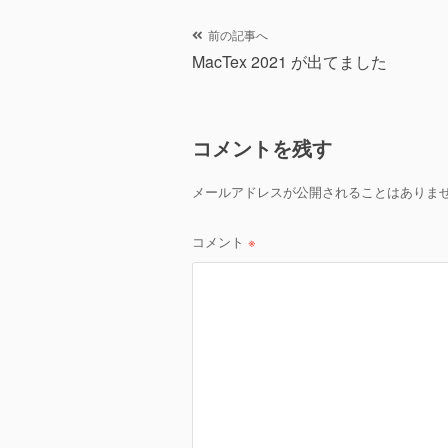
ー
投
前の記事へ
MacTex 2021 が出てました
稿
ナ
コメントを残す
ビ
ゲ
メールアドレスが公開されることはありま
ー
コメント
※
シ
ョ
ン