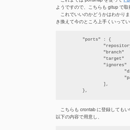
ようですので、こちらも gitup 
これでいいのかどうかはわかりま
き換えて今のところ上手くいってい
        "ports" : {

                "repository" : "/ports.git",

                "branch"     : "main",

                "target"     : "/usr/ports",

                "ignores"    : [

                        "distfiles",

                        "packages",

                ],

        },
こちらも crontab に登録してもいいのですが、/
以下の内容で用意し、