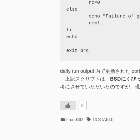
        rc=0

else

        echo "Failure of gitup(*ERROR*)"

        rc=1

fi

echo

exit $rc
daily run output 内で更新され
上記スクリプトは、
BSDにくびったけ p
考にさせていただいたのですが、現
0
カ
タ
FreeBSD
13-STABLE
テ
グ
ゴ
リ