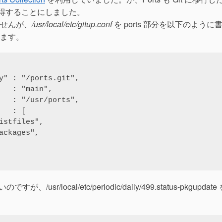
で取得することにしました。
せんが、
/usr/local/etc/gitup.conf
を ports 部分を以下のように
ます。
usr/local/etc/periodic/daily/499.status-pkgupdate