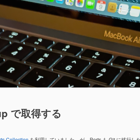
ホーム
gitup で取得する
ts Collection
を利用していました。が、Ports も Git に移行し