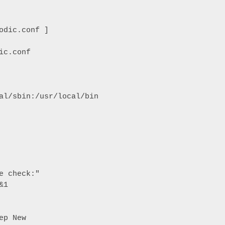
odic.conf ]

al/sbin:/usr/local/bin

e check:"

1
