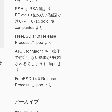
SSH は RSA 鍵より
ED25519 鍵の方が強固で
速いらしい
に
gold ira
companies
より
FreeBSD 14.0 Release
Process
に
ippo
より
ATOK for Mac でキー操作
で想定しない機能が呼び出
を参
されるてしまう
に
ippo
よ
り
FreeBSD 14.0 Release
Process
に
ippo
より
アーカイブ