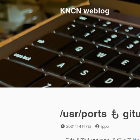
コ
KNCN weblog
ン
テ
ン
ツ
へ
ス
キ
ッ
プ
/usr/ports も 
投
投
2021年4月7日
ippo
稿
稿
日
者
これまでは portsnap を使って
Por