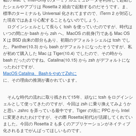
たシェルやアプリは Rosetta 2 経由で起動するのだそうです。ま、
標準のターミナルも Universal 化されてますので、iTerm 2 が対応し
た現在ではあまり心配することもないのでしょう。
ログインシェルとして長らく tcsh を使っていたのですが、時代は
いつの間にか bash から zsh へ。MacOS の前身(?)である Mac OS
X は BSD 由来の部分もあり、初期のデフォルトシェルは tcsh でし
た。Panther(10.3) から bash がデフォルトになったそうですが、私
が初めて購入した Mac は Tiger(10.4) でしたので、その時から
bash だったのですね。Catalina(10.15) から zsh がデフォルトにな
ったわけですが、
MacOS Catalina、BashをやめてZshに
に、その理由の推測が書かれています。
そんな時代の流れに取り残されて15年、頑なに tcsh をログインシ
ェルとして使ってきたのですが、今回は zsh に乗り換えてみようか
と思い .zshrc を弄っている最中です。Tiger の頃に PPC から Intel
に変更されたわけですが、その際 Rosetta(初代)が活躍してくれてい
ました。今回の Rosetta 2 も多くのアプリケーションがネイティブ
化されるまでがんばってほしいものです。