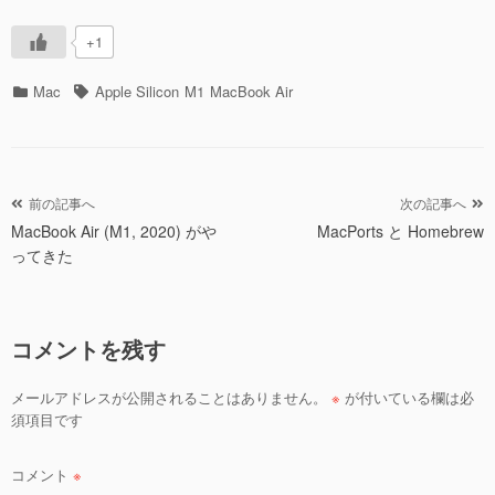
+1
カ
タ
Mac
Apple Silicon
M1
MacBook Air
テ
グ
ゴ
リ
ー
投
前の記事へ
次の記事へ
MacBook Air (M1, 2020) がや
MacPorts と Homebrew
稿
ってきた
ナ
ビ
ゲ
コメントを残す
ー
シ
メールアドレスが公開されることはありません。
※
が付いている欄は必
ョ
須項目です
ン
コメント
※