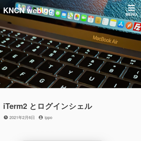
コ
KNCN weblog
ン
MENU
テ
ン
ツ
へ
ス
キ
ッ
プ
iTerm2 とログインシェル
投
投
2021年2月6日
ippo
稿
稿
日
者