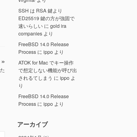
SSH は RSA 鍵より
ED25519 鍵の方が強固で
速いらしい
に
gold ira
companies
より
FreeBSD 14.0 Release
Process
に
ippo
より
ATOK for Mac でキー操作
した
で想定しない機能が呼び出
されるてしまう
に
ippo
よ
り
FreeBSD 14.0 Release
Process
に
ippo
より
アーカイブ