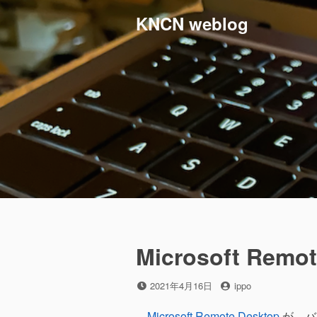
コ
KNCN weblog
ン
テ
ン
ツ
へ
ス
キ
ッ
プ
Microsoft Remot
投
投
2021年4月16日
ippo
稿
稿
日
者
Microsoft Remote Desktop
が、バー