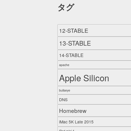
タグ
12-STABLE
13-STABLE
14-STABLE
apache
Apple Silicon
bullseye
DNS
Homebrew
iMac 5K Late 2015
iPad mini 4