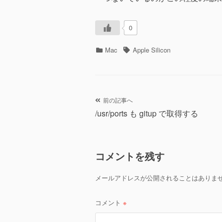
0
カ
タ
Mac
Apple Silicon
テ
グ
ゴ
リ
ー
投
前の記事へ
/usr/ports も gitup で取得する
稿
ナ
コメントを残す
ビ
ゲ
メールアドレスが公開されることはありま
ー
コメント
※
シ