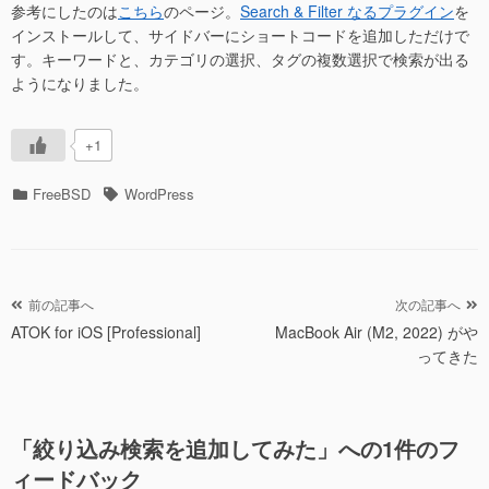
参考にしたのは
こちら
のページ。
Search & Filter なるプラグイン
を
インストールして、サイドバーにショートコードを追加しただけで
す。キーワードと、カテゴリの選択、タグの複数選択で検索が出る
ようになりました。
+1
カ
タ
FreeBSD
WordPress
テ
グ
ゴ
リ
ー
投
前の記事へ
次の記事へ
ATOK for iOS [Professional]
MacBook Air (M2, 2022) がや
稿
ってきた
ナ
ビ
ゲ
「
絞り込み検索を追加してみた
」への1件のフ
ー
ィードバック