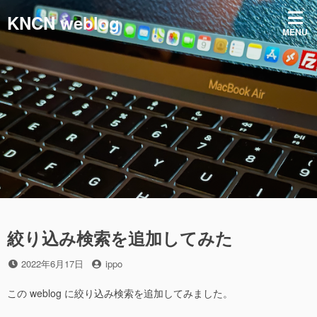
コ
KNCN weblog
ン
MENU
テ
ン
ツ
へ
ス
キ
ッ
プ
絞り込み検索を追加してみた
投
投
2022年6月17日
ippo
稿
稿
日
者
この weblog に絞り込み検索を追加してみました。