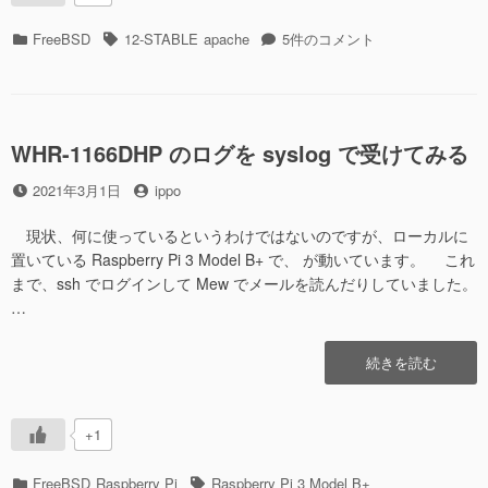
く
て
カ
タ
mod_php
FreeBSD
12-STABLE
apache
5件のコメント
php-
テ
グ
じ
fpm
ゴ
ゃ
な
リ
な
ん
ー
く
だ
て
WHR-1166DHP のログを syslog で受けてみる
ね”の
php-
投
投
2021年3月1日
ippo
fpm
稿
稿
な
日
者
ん
現状、何に使っているというわけではないのですが、ローカルに
だ
置いている Raspberry Pi 3 Model B+ で、 が動いています。 これ
ね
まで、ssh でログインして Mew でメールを読んだりしていました。
へ
…
の
“WHR-
続きを読む
1166DHP
の
ロ
+1
グ
を
カ
タ
FreeBSD
Raspberry Pi
Raspberry Pi 3 Model B+