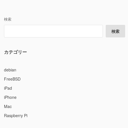
稿
ー
ー
ジ
の
ブ
サ
ペ
検索
ー
ー
バ
検索
ジ
に
送
り
カテゴリー
debian
FreeBSD
iPad
iPhone
Mac
Raspberry Pi